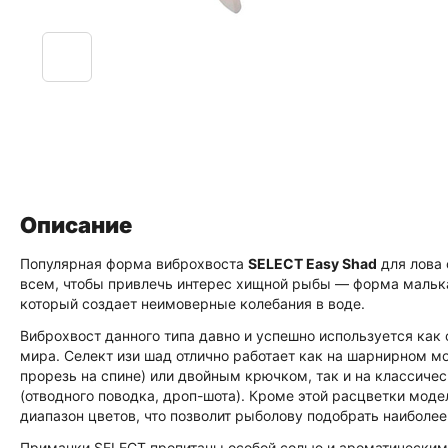
Описание
Популярная форма виброхвоста
SELECT Easy Shad
для лова 
всем, чтобы привлечь интерес хищной рыбы — форма малька
который создает неимоверные колебания в воде.
Виброхвост данного типа давно и успешно используется как
мира.
Селект изи шад
отлично работает как на шарнирном м
прорезь на спине) или двойным крючком, так и на классиче
(отводного поводка, дроп-шота)
. Кроме этой расцветки моде
диапазон цветов, что позволит рыболову подобрать наиболе
Приманки SELECT пропитаны особой солью и ароматическим