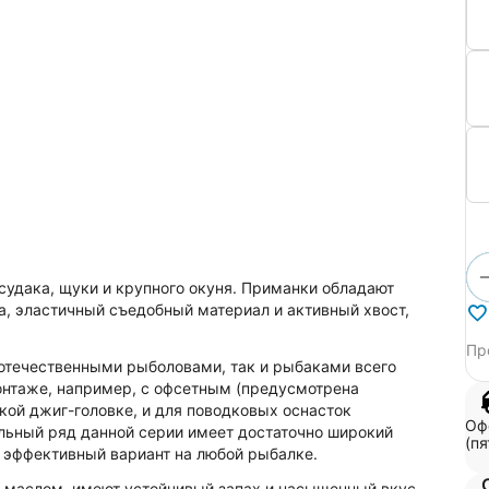
судака, щуки и крупного окуня. Приманки обладают
, эластичный съедобный материал и активный хвост,
Пр
 отечественными рыболовами, так и рыбаками всего
онтаже, например, с офсетным (предусмотрена
ской джиг-головке,
и для поводковых оснасток
Оф
льный ряд данной серии имеет достаточно широкий
(пя
е эффективный вариант на любой рыбалке.
 маслом, имеют устойчивый запах и насыщенный вкус.