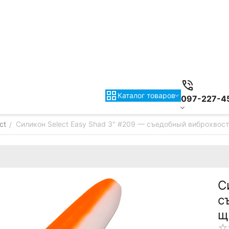
Каталог товаров
097-227-4
ct
Силикон Select Easy Shad 3" #209 — съедобный виброхвост 
/
С
с
щ