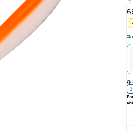
‍6
Дл
3
Ра
си