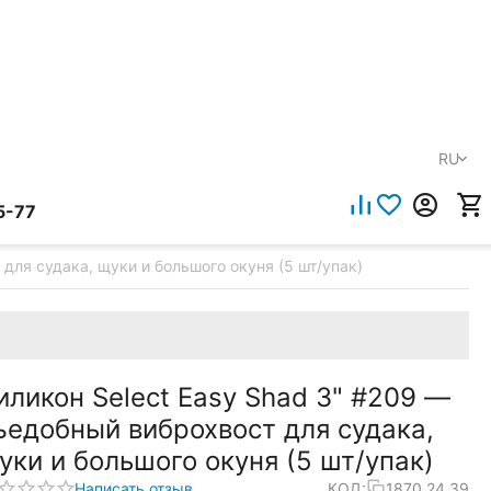
RU
5-77
для судака, щуки и большого окуня (5 шт/упак)
иликон Select Easy Shad 3" #209 —
ъедобный виброхвост для судака,
уки и большого окуня (5 шт/упак)
Написать отзыв
КОД:
1870.24.39