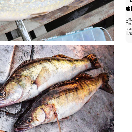
Оп
Опл
физ
Пл