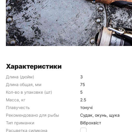
Характеристики
Длина (дюйм)
3
Длина общая, мм
75
Кол-во в упаковке (шт)
5
Масса, кг
2.5
Плавучесть
тонучі
Рекомендовано для рыбы
Судак, окунь, щука
Тип приманки
Віброхвіст
Расцветка силикона
209