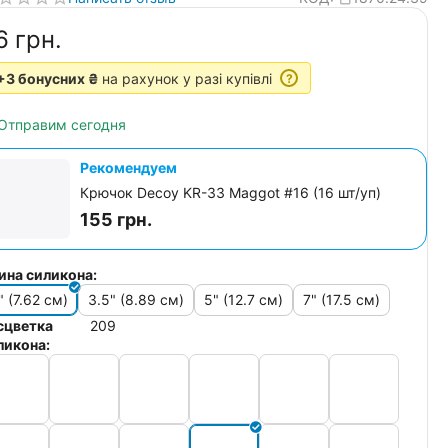
6‍
грн.
+3 бонусних ₴
на рахунок у разі купівлі
?
Отправим сегодня
Рекомендуем
Крючок Decoy KR-33 Maggot #16 (16 шт/уп)
155
грн.
ина силикона:
" (7.62 см)
3.5" (8.89 см)
5" (12.7 см)
7" (17.5 см)
сцветка
209
ликона: